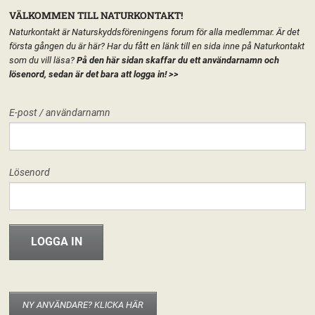
VÄLKOMMEN TILL NATURKONTAKT!
Naturkontakt är Naturskyddsföreningens forum för alla medlemmar. Är det
första gången du är här? Har du fått en länk till en sida inne på Naturkontakt
som du vill läsa?
På den här sidan skaffar du ett användarnamn och
lösenord, sedan är det bara att logga in!
>>
MENY
E-post / användarnamn
HEM
FÖRENINGEN
VARA NATURSKYDDSFÖRENING
START
LÄGG TILL EN TEXT HÄR PÅ SIDAN
FORUM
Lösenord
FÖRENINGEN
Vara Naturskyddsförening
Hej världen!
31 maj, 2013
riksforeningen
INFO & MATERIAL
Välkommen hit! I den nya versionen av Naturkontakt som släpptes 20
november 2012 har varje del av Naturskyddsföreningen fått en egen
startsida. Det går att publicera texter, material eller bara ha sidan som
startsida för de grupper som berör kretsen/länsförbundet/nätverket. Det är
NY ANVÄNDARE? KLICKA HÄR
enkelt att använda och fungerar som en vanlig wordpress-blogg. Om du är